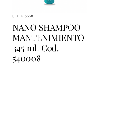
SKU: 540008
NANO SHAMPOO
MANTENIMIENTO
345 ml. Cod.
540008
Precio
Precio
 48,00 US$ 
24,99 US$
de
Impuesto excluido
oferta
Agotado
NANO SHAMPOO
MANTENIMIENTO 345 ml.
Cod. 540008